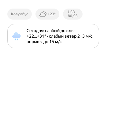
Курсы ЦБ
USD
Колумбус
+23°
РФ
80,93
Сегодня: слабый дождь · 
+22⁠…⁠+31⁠° · слабый ветер 2⁠–⁠3 м⁠/⁠с, 
порывы до 15 м⁠/⁠с