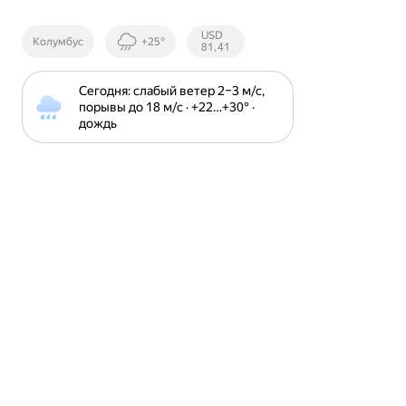
Курсы ЦБ
USD
Колумбус
+25°
РФ
81,41
Сегодня: слабый ветер 2⁠–⁠3 м⁠/⁠с, 
порывы до 18 м⁠/⁠с · +22⁠…⁠+30⁠° · 
дождь