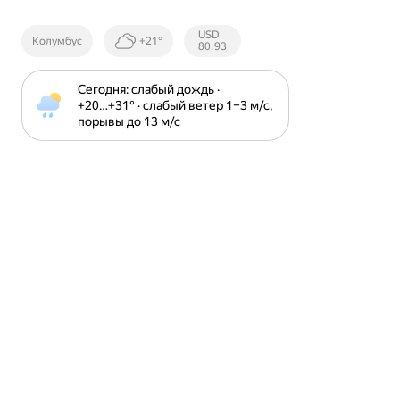
Курсы ЦБ
USD
Колумбус
+21°
РФ
80,93
Сегодня: слабый дождь · 
+20⁠…⁠+31⁠° · слабый ветер 1⁠–⁠3 м⁠/⁠с, 
порывы до 13 м⁠/⁠с