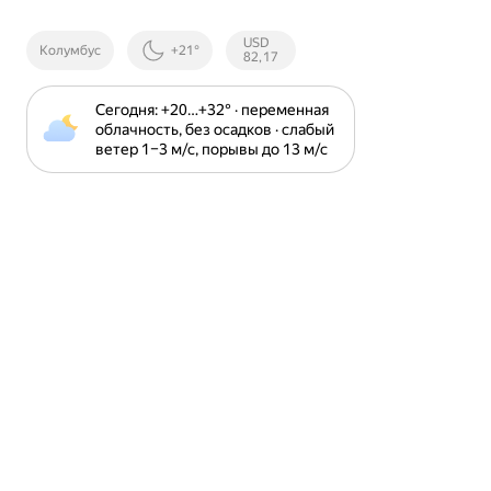
Курсы ЦБ
USD
Колумбус
+21°
РФ
82,17
Сегодня: +20⁠…⁠+32⁠° · переменная 
облачность, без осадков · слабый 
ветер 1⁠–⁠3 м⁠/⁠с, порывы до 13 м⁠/⁠с