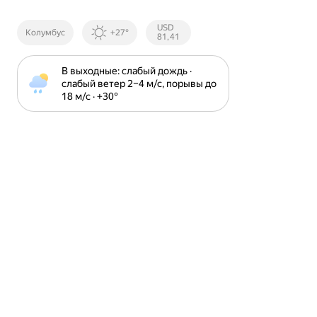
Курсы ЦБ
USD
Колумбус
+27°
РФ
81,41
В выходные: слабый дождь · 
слабый ветер 2⁠–⁠4 м⁠/⁠с, порывы до 
18 м⁠/⁠с · +30⁠°