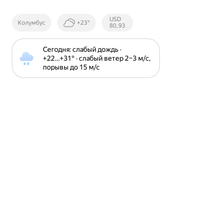
Курсы ЦБ
USD
Колумбус
+23°
РФ
80,93
Сегодня: слабый дождь · 
+22⁠…⁠+31⁠° · слабый ветер 2⁠–⁠3 м⁠/⁠с, 
порывы до 15 м⁠/⁠с