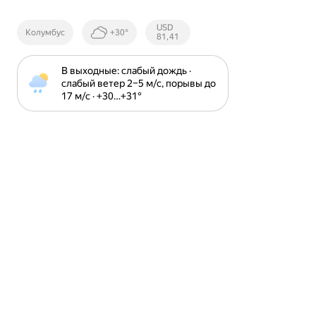
Курсы ЦБ
USD
Колумбус
+30°
РФ
81,41
В выходные: слабый дождь · 
слабый ветер 2⁠–⁠5 м⁠/⁠с, порывы до 
17 м⁠/⁠с · +30⁠…⁠+31⁠°