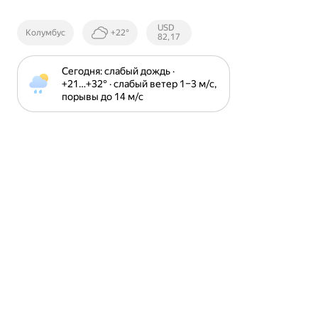
Курсы ЦБ
USD
Колумбус
+22°
РФ
82,17
Сегодня: слабый дождь · 
+21⁠…⁠+32⁠° · слабый ветер 1⁠–⁠3 м⁠/⁠с, 
порывы до 14 м⁠/⁠с