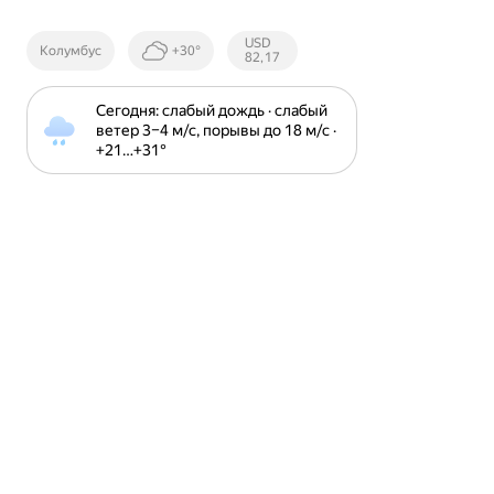
Курсы ЦБ
USD
Колумбус
+30°
РФ
82,17
Сегодня: слабый дождь · слабый 
ветер 3⁠–⁠4 м⁠/⁠с, порывы до 18 м⁠/⁠с · 
+21⁠…⁠+31⁠°