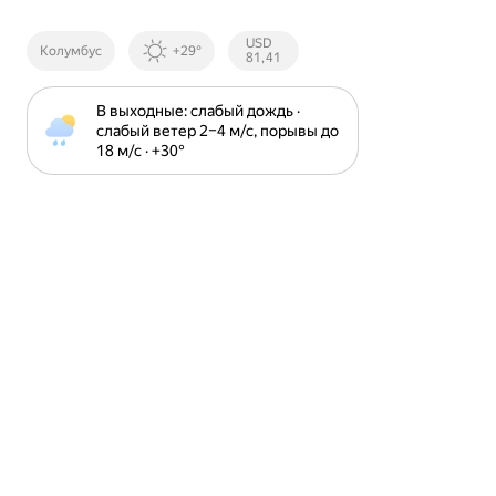
Курсы ЦБ
USD
Колумбус
+29°
РФ
81,41
В выходные: слабый дождь · 
слабый ветер 2⁠–⁠4 м⁠/⁠с, порывы до 
18 м⁠/⁠с · +30⁠°