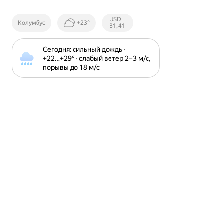
Курсы ЦБ
USD
Колумбус
+23°
РФ
81,41
Сегодня: сильный дождь · 
+22⁠…⁠+29⁠° · слабый ветер 2⁠–⁠3 м⁠/⁠с, 
порывы до 18 м⁠/⁠с