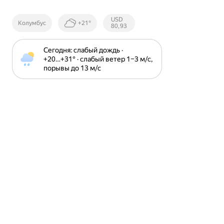
Курсы ЦБ
USD
Колумбус
+21°
РФ
80,93
Сегодня: слабый дождь · 
+20⁠…⁠+31⁠° · слабый ветер 1⁠–⁠3 м⁠/⁠с, 
порывы до 13 м⁠/⁠с