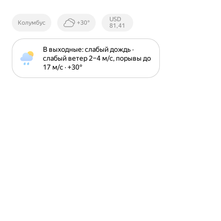
Курсы ЦБ
USD
Колумбус
+30°
РФ
81,41
В выходные: слабый дождь · 
слабый ветер 2⁠–⁠4 м⁠/⁠с, порывы до 
17 м⁠/⁠с · +30⁠°