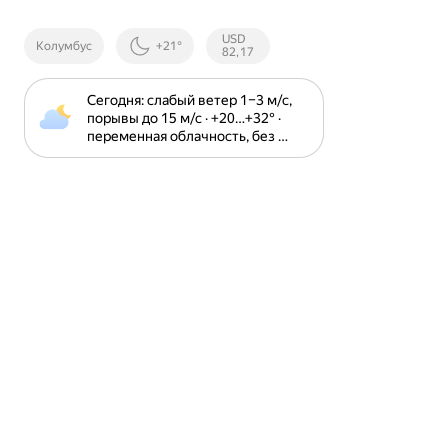
Курсы ЦБ
USD
Колумбус
+21°
РФ
82,17
Сегодня: слабый ветер 1⁠–⁠3 м⁠/⁠с, 
порывы до 15 м⁠/⁠с · +20⁠…⁠+32⁠° · 
переменная облачность, без 
осадков