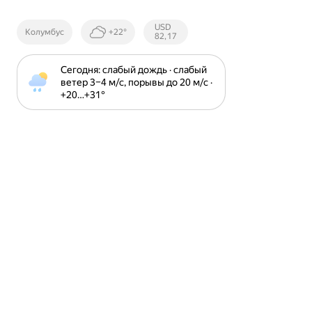
Курсы ЦБ
USD
Колумбус
+22°
РФ
82,17
Сегодня: слабый дождь · слабый 
ветер 3⁠–⁠4 м⁠/⁠с, порывы до 20 м⁠/⁠с · 
+20⁠…⁠+31⁠°