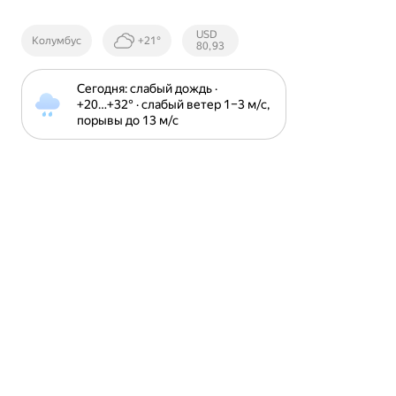
Курсы ЦБ
USD
Колумбус
+21°
РФ
80,93
Сегодня: слабый дождь · 
+20⁠…⁠+32⁠° · слабый ветер 1⁠–⁠3 м⁠/⁠с, 
порывы до 13 м⁠/⁠с