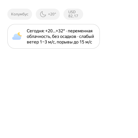
Курсы ЦБ
USD
Колумбус
+20°
РФ
82,17
Сегодня: +20⁠…⁠+32⁠° · переменная 
облачность, без осадков · слабый 
ветер 1⁠–⁠3 м⁠/⁠с, порывы до 15 м⁠/⁠с