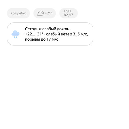
Курсы ЦБ
USD
Колумбус
+21°
РФ
82,17
Сегодня: слабый дождь · 
+22⁠…⁠+31⁠° · слабый ветер 3⁠–⁠5 м⁠/⁠с, 
порывы до 17 м⁠/⁠с