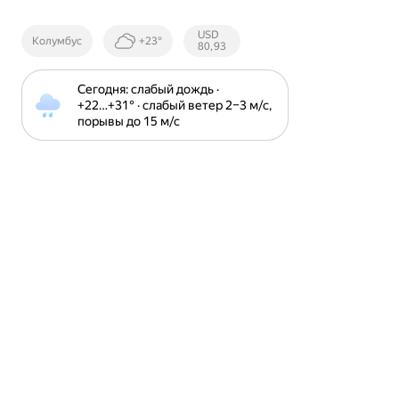
Курсы ЦБ
USD
Колумбус
+23°
РФ
80,93
Сегодня: слабый дождь · 
+22⁠…⁠+31⁠° · слабый ветер 2⁠–⁠3 м⁠/⁠с, 
порывы до 15 м⁠/⁠с