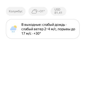
Курсы ЦБ
USD
Колумбус
+31°
РФ
81,41
В выходные: слабый дождь · 
слабый ветер 2⁠–⁠4 м⁠/⁠с, порывы до 
17 м⁠/⁠с · +30⁠°