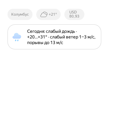
Курсы ЦБ
USD
Колумбус
+21°
РФ
80,93
Сегодня: слабый дождь · 
+20⁠…⁠+31⁠° · слабый ветер 1⁠–⁠3 м⁠/⁠с, 
порывы до 13 м⁠/⁠с