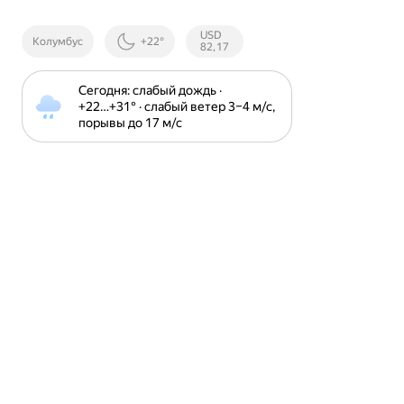
Курсы ЦБ
USD
Колумбус
+22°
РФ
82,17
Сегодня: слабый дождь · 
+22⁠…⁠+31⁠° · слабый ветер 3⁠–⁠4 м⁠/⁠с, 
порывы до 17 м⁠/⁠с