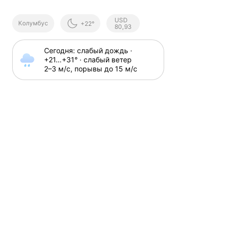
Курсы ЦБ
USD
Колумбус
+22°
РФ
80,93
Сегодня: слабый дождь · 
+21⁠…⁠+31⁠° · слабый ветер 
2⁠–⁠3 м⁠/⁠с, порывы до 15 м⁠/⁠с