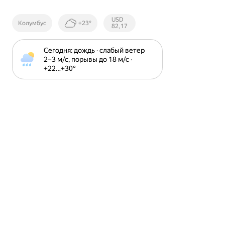
Курсы ЦБ
USD
Колумбус
+23°
РФ
82,17
Сегодня: дождь · слабый ветер 
2⁠–⁠3 м⁠/⁠с, порывы до 18 м⁠/⁠с · 
+22⁠…⁠+30⁠°