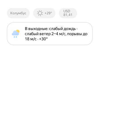
Курсы ЦБ
USD
Колумбус
+29°
РФ
81,41
В выходные: слабый дождь · 
слабый ветер 2⁠–⁠4 м⁠/⁠с, порывы до 
18 м⁠/⁠с · +30⁠°