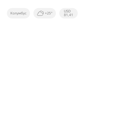
Курсы ЦБ
USD
Колумбус
+25°
РФ
81,41