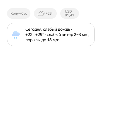
Курсы ЦБ
USD
Колумбус
+23°
РФ
81,41
Сегодня: слабый дождь · 
+22⁠…⁠+29⁠° · слабый ветер 2⁠–⁠3 м⁠/⁠с, 
порывы до 18 м⁠/⁠с