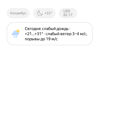
Курсы ЦБ
USD
Колумбус
+22°
РФ
82,17
Сегодня: слабый дождь · 
+21⁠…⁠+31⁠° · слабый ветер 3⁠–⁠4 м⁠/⁠с, 
порывы до 19 м⁠/⁠с