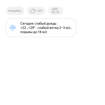
Курсы ЦБ
USD
Колумбус
+23°
РФ
81,41
Сегодня: слабый дождь · 
+22⁠…⁠+29⁠° · слабый ветер 2⁠–⁠3 м⁠/⁠с, 
порывы до 18 м⁠/⁠с