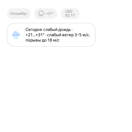
Курсы ЦБ
USD
Колумбус
+21°
РФ
82,17
Сегодня: слабый дождь · 
+21⁠…⁠+31⁠° · слабый ветер 3⁠–⁠5 м⁠/⁠с, 
порывы до 18 м⁠/⁠с