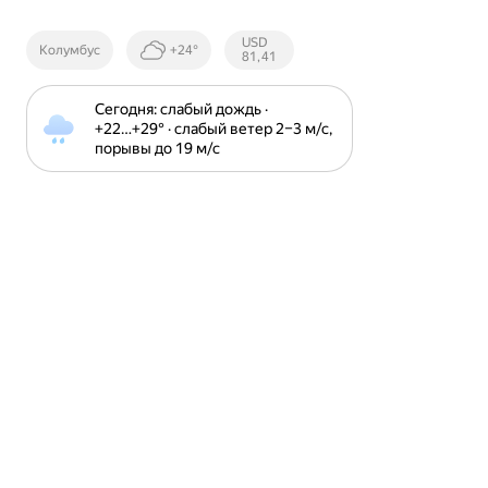
Курсы ЦБ
USD
Колумбус
+24°
РФ
81,41
Сегодня: слабый дождь · 
+22⁠…⁠+29⁠° · слабый ветер 2⁠–⁠3 м⁠/⁠с, 
порывы до 19 м⁠/⁠с