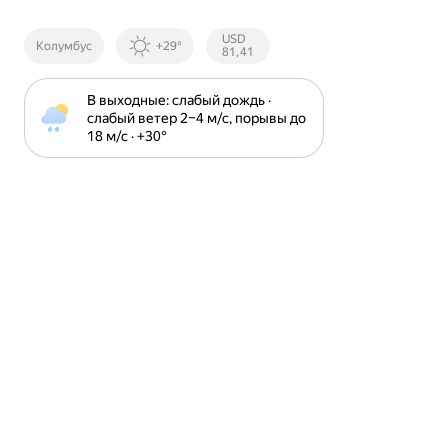
Курсы ЦБ
USD
Колумбус
+29°
РФ
81,41
В выходные: слабый дождь · 
слабый ветер 2⁠–⁠4 м⁠/⁠с, порывы до 
18 м⁠/⁠с · +30⁠°