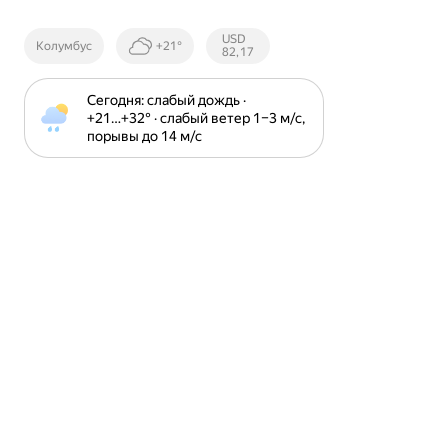
Курсы ЦБ
USD
Колумбус
+21°
РФ
82,17
Сегодня: слабый дождь · 
+21⁠…⁠+32⁠° · слабый ветер 1⁠–⁠3 м⁠/⁠с, 
порывы до 14 м⁠/⁠с