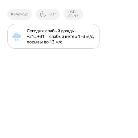
Курсы ЦБ
USD
Колумбус
+21°
РФ
80,93
Сегодня: слабый дождь · 
+21⁠…⁠+31⁠° · слабый ветер 1⁠–⁠3 м⁠/⁠с, 
порывы до 13 м⁠/⁠с