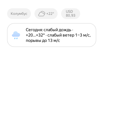
Курсы ЦБ
USD
Колумбус
+22°
РФ
80,93
Сегодня: слабый дождь · 
+20⁠…⁠+32⁠° · слабый ветер 1⁠–⁠3 м⁠/⁠с, 
порывы до 13 м⁠/⁠с