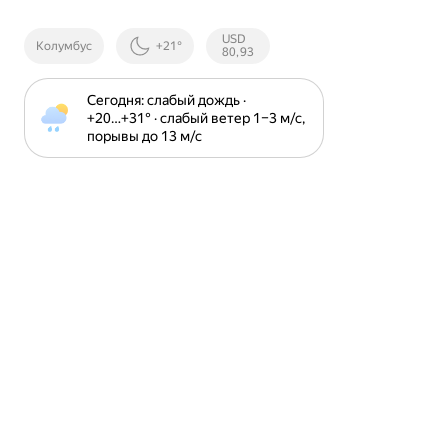
Курсы ЦБ
USD
Колумбус
+21°
РФ
80,93
Сегодня: слабый дождь · 
+20⁠…⁠+31⁠° · слабый ветер 1⁠–⁠3 м⁠/⁠с, 
порывы до 13 м⁠/⁠с