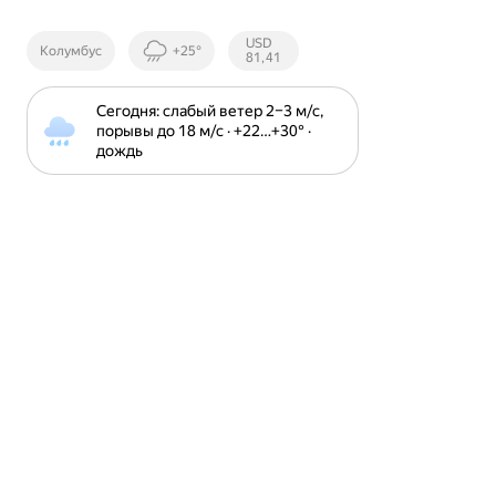
Курсы ЦБ
USD
Колумбус
+25°
РФ
81,41
Сегодня: слабый ветер 2⁠–⁠3 м⁠/⁠с, 
порывы до 18 м⁠/⁠с · +22⁠…⁠+30⁠° · 
дождь