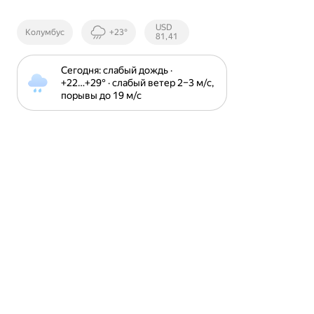
Курсы ЦБ
USD
Колумбус
+23°
РФ
81,41
Сегодня: слабый дождь · 
+22⁠…⁠+29⁠° · слабый ветер 2⁠–⁠3 м⁠/⁠с, 
порывы до 19 м⁠/⁠с