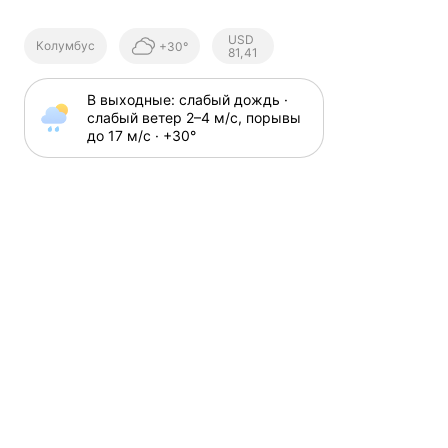
Курсы ЦБ
USD
Колумбус
+30°
РФ
81,41
В выходные: слабый дождь · 
слабый ветер 2⁠–⁠4 м⁠/⁠с, порывы 
до 17 м⁠/⁠с · +30⁠°