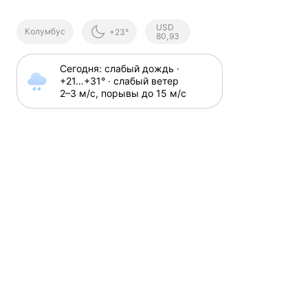
Курсы ЦБ
USD
Колумбус
+23°
РФ
80,93
Сегодня: слабый дождь · 
+21⁠…⁠+31⁠° · слабый ветер 
2⁠–⁠3 м⁠/⁠с, порывы до 15 м⁠/⁠с