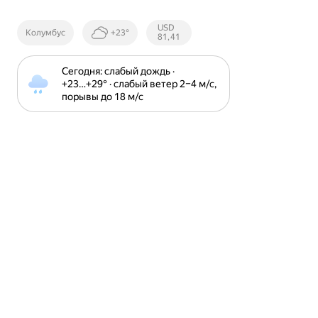
Курсы ЦБ
USD
Колумбус
+23°
РФ
81,41
Сегодня: слабый дождь · 
+23⁠…⁠+29⁠° · слабый ветер 2⁠–⁠4 м⁠/⁠с, 
порывы до 18 м⁠/⁠с