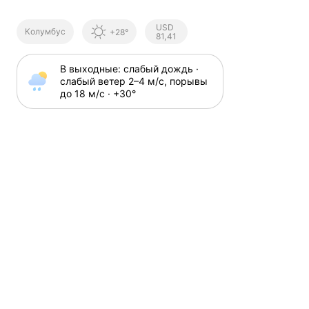
Курсы ЦБ
USD
Колумбус
+28°
РФ
81,41
В выходные: слабый дождь · 
слабый ветер 2⁠–⁠4 м⁠/⁠с, порывы 
до 18 м⁠/⁠с · +30⁠°