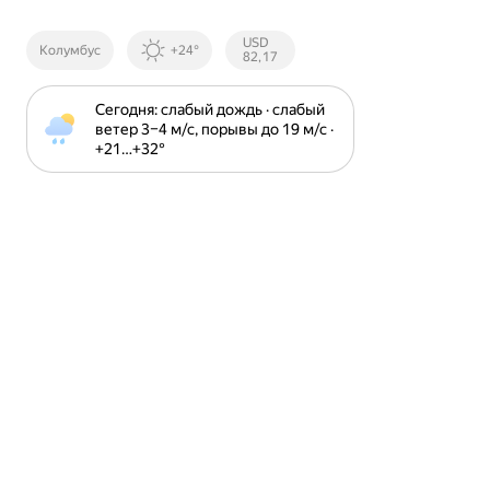
Курсы ЦБ
USD
Колумбус
+24°
РФ
82,17
Сегодня: слабый дождь · слабый 
ветер 3⁠–⁠4 м⁠/⁠с, порывы до 19 м⁠/⁠с · 
+21⁠…⁠+32⁠°