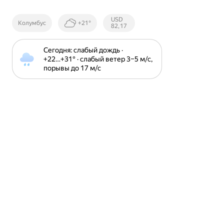
Курсы ЦБ
USD
Колумбус
+21°
РФ
82,17
Сегодня: слабый дождь · 
+22⁠…⁠+31⁠° · слабый ветер 3⁠–⁠5 м⁠/⁠с, 
порывы до 17 м⁠/⁠с