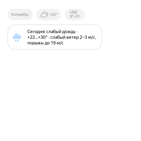
Курсы ЦБ
USD
Колумбус
+23°
РФ
81,41
Сегодня: слабый дождь · 
+22⁠…⁠+30⁠° · слабый ветер 2⁠–⁠3 м⁠/⁠с, 
порывы до 19 м⁠/⁠с